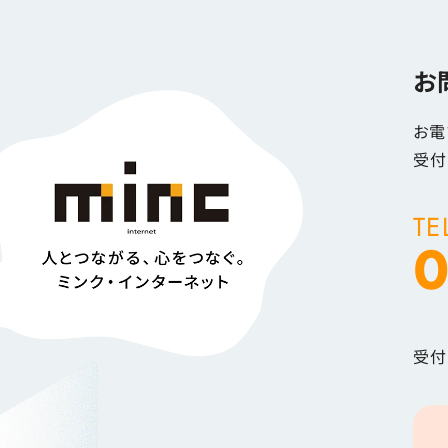
お
お電
受付
TE
0
受付