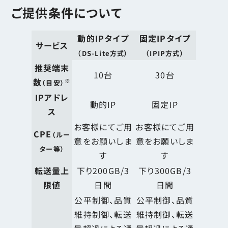
ご提供条件について
動的IPタイプ
固定IPタイプ
サービス
（DS-Lite方式）
（IPIP方式）
推奨端末
10台
30台
数
※
（目安）
IPアドレ
動的IP
固定IP
ス
お客様にてご用
お客様にてご用
CPE
（ルー
意をお願いしま
意をお願いしま
ター等）
す
す
転送量上
下り200GB/3
下り300GB/3
限値
日間
日間
公平制御、品質
公平制御、品質
維持制御、転送
維持制御、転送