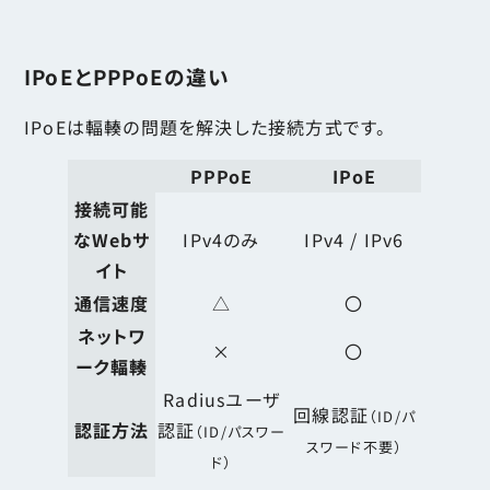
IPoEとPPPoEの違い
IPoEは輻輳の問題を解決した接続方式です。
PPPoE
IPoE
接続可能
なWebサ
IPv4のみ
IPv4 / IPv6
イト
通信速度
△
〇
ネットワ
×
〇
ーク輻輳
Radiusユーザ
回線認証
（ID/パ
認証方法
認証
（ID/パスワー
スワード不要）
ド）