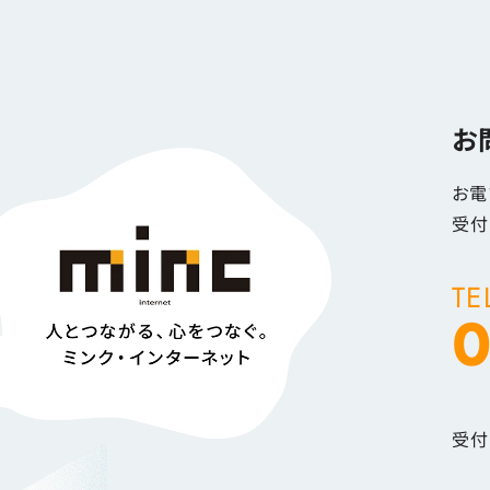
お
お電
受付
TE
0
受付