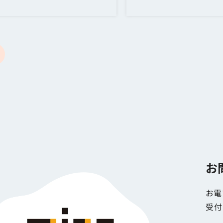
お
お電
受付