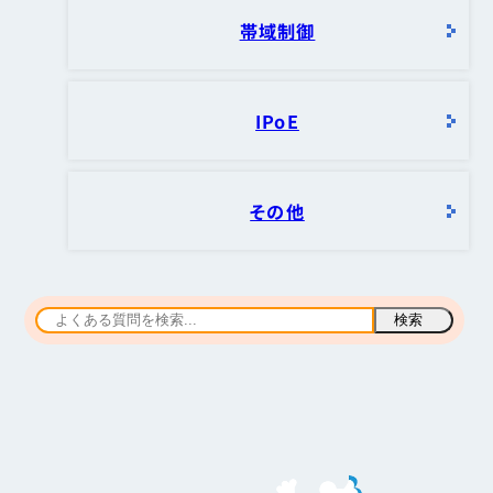
帯域制御
IPoE
その他
検索