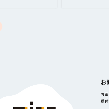
お
お電
受付