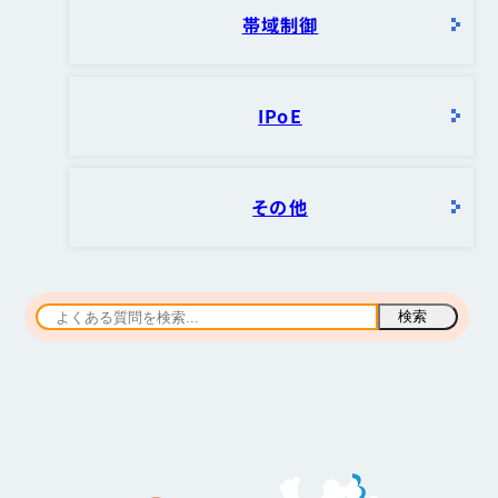
帯域制御
IPoE
その他
検索