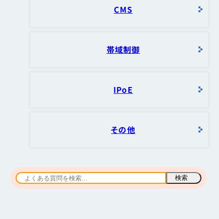
CMS
帯域制御
IPoE
その他
検索