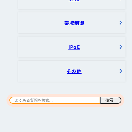
帯域制御
IPoE
その他
検索