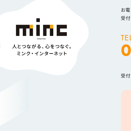
お電
受付
TE
0
受付